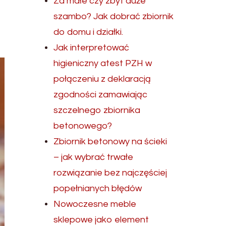
Za małe czy zbyt duże
szambo? Jak dobrać zbiornik
do domu i działki.
Jak interpretować
higieniczny atest PZH w
połączeniu z deklaracją
zgodności zamawiając
szczelnego zbiornika
betonowego?
Zbiornik betonowy na ścieki
– jak wybrać trwałe
rozwiązanie bez najczęściej
popełnianych błędów
Nowoczesne meble
sklepowe jako element