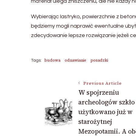
materiał ulega zniszczeniu, ale nie każdy n
Wybierając lastryko, powierzchnie z bet
będziemy mogli naprawić ewentualne ubytki
zdecydowanie lepsze rozwiązanie jeżeli cen
budowa
odnawianie
posadzki
Tags:
Post
Previous Article
W spojrzeniu
archeologów szkło
Navigation
użytkowano już w
starożytnej
Mezopotamii. A ob