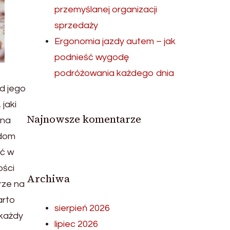
przemyślanej organizacji
sprzedaży
Ergonomia jazdy autem – jak
podnieść wygodę
podróżowania każdego dnia
d jego
jaki
Najnowsze komentarze
lna
 dom
ić w
ości
Archiwa
rze na
arto
sierpień 2026
 każdy
lipiec 2026