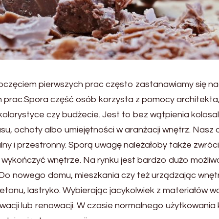
oczęciem pierwszych prac często zastanawiamy się na
prac.Spora część osób korzysta z pomocy architekta, 
kolorystyce czy budżecie. Jest to bez wątpienia kolosa
su, ochoty albo umiejętności w aranżacji wnętrz. Nasz
nalny i przestronny. Sporą uwagę należałoby także zwróc
 wykończyć wnętrze. Na rynku jest bardzo dużo możliw
Do nowego domu, mieszkania czy też urządzając wnęt
betonu, lastryko. Wybierając jacykolwiek z materiałów w
wacji lub renowacji. W czasie normalnego użytkowania