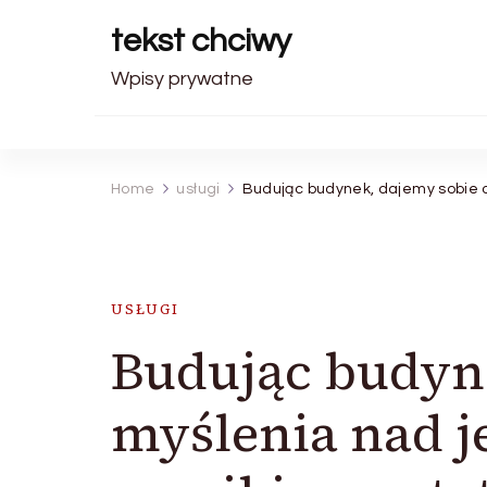
tekst chciwy
Wpisy prywatne
Home
usługi
Budując budynek, dajemy sobie 
USŁUGI
Budując budyne
myślenia nad j